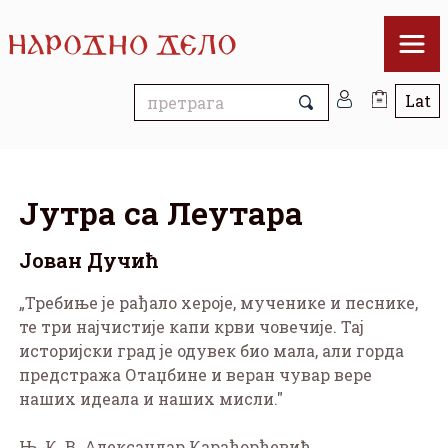
Јутра са Леутара
Јован Дучић
„Требиње је рађало хероје, мученике и песнике,
те три најчистије капи крви човечије. Тај
историјски град је одувек био мала, али горда
предстража Отаџбине и веран чувар вере
наших идеала и наших мисли."
Њ. К. В. Александар Карађорђевић