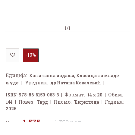
1/1
-10%
Едиција:
Капитална издања
,
Класици за младе
Уредник:
људе
др Наташа Ковачевић
Формат:
Обим:
ISBN-978-86-6150-063-3
14 x 20
Повез:
Писмо:
Година:
144
Тврд
Ћирилица
2025
1.575
1.750 рсд
Цена:
рсд