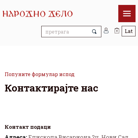
Попуните формулар испод
Контактирајте нас
Контакт подаци
Адреса:
Епископа Висариона 2ц, Нови Сад