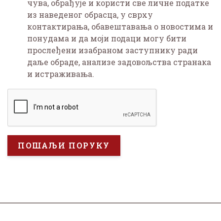
чува, обрађује и користи све личне податке
из наведеног обрасца, у сврху
контактирања, обавештавања о новостима и
понудама и да моји подаци могу бити
прослеђени изабраном заступнику ради
даље обраде, анализе задовољства странака
и истраживања.
ПОШАЉИ ПОРУКУ