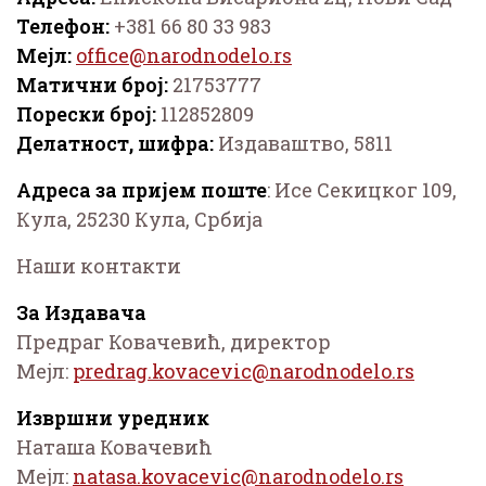
Телефон:
+381 66 80 33 983
Мејл:
Матични број:
21753777
Порески број:
112852809
Делатност, шифра:
Издаваштво, 5811
Aдреса за пријем поште
: Исе Секицког 109,
Кула, 25230 Кула, Србија
Наши контакти
За Издавача
Предраг Ковачевић, директор
Мејл:
Извршни уредник
Наташа Ковачевић
Мејл: