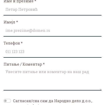
Име и презиме
*
Имејл
*
Телефон
*
Питање / Коментар
*
Сагласан/сна сам да Народно дело д.о.о.,