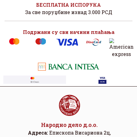
БЕСПЛАТНА ИСПОРУКА
За све поруџбине изнад 3.000 РСД
Подржани су сви начини плаћања
Народно дело д.о.о.
Адреса:
Eпископа Висариона 2ц,