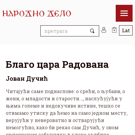
Благо цара Радована
Јован Дучић
Читајући саме поднаслове: о срећи, о љубави, о
жени, о младости и старости..., наслућујући у
њима големе и недокучиве истине, тешко се
отимамо ути­ску да ћемо на само једном месту,
верујући у невероватно и остварујући
немогућно, како би рекао сам Дучић, у овом
својеврсном азбучнику људске судбине,