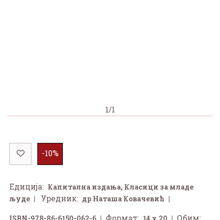
1/1
-10%
Едиција:
Капитална издања
,
Класици за младе
Уредник:
људе
др Наташа Ковачевић
Формат:
Обим:
ISBN-978-86-6150-062-6
14 x 20