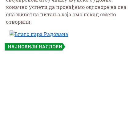
коначно успети да пронађемо одговоре на сва
она животна питања која смо некад смело
отворили.
НАЈНОВИЈИ НАСЛОВИ