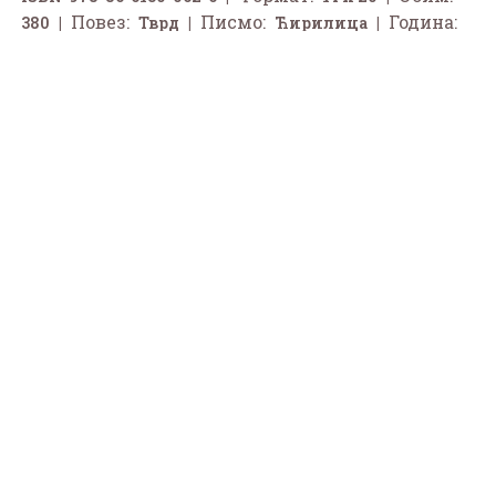
Повез:
Писмо:
Година:
380
Тврд
Ћирилица
2025
1.575
1.750 рсд
Цена:
рсд
Додај у корпу
О књизи
О аутору