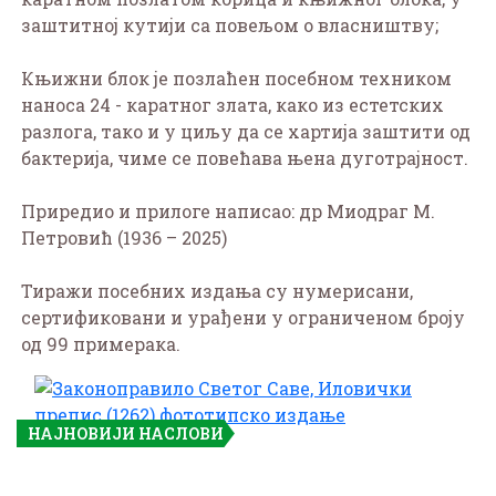
заштитној кутији са повељом о власништву;
Књижни блок је позлаћен посебном техником
наноса 24 - каратног злата, како из естетских
разлога, тако и у циљу да се хартија заштити од
бактерија, чиме се повећава њена дуготрајност.
Приредио и прилоге написао: др Миодраг М.
Петровић (1936 – 2025)
Тиражи посебних издања су нумерисани,
сертификовани и урађени у ограниченом броју
од 99 примерака.
НАЈНОВИЈИ НАСЛОВИ