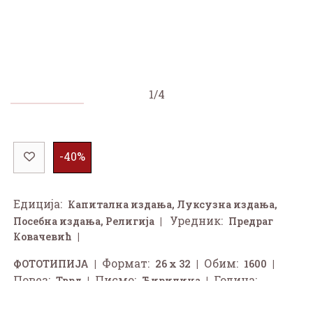
1/4
-40%
Едиција:
Капитална издања
,
Луксузна издања
,
Уредник:
Посебна издања
,
Религија
Предраг
Ковачевић
Формат:
Обим:
ФОТОТИПИЈА
26 x 32
1600
Повез:
Писмо:
Година:
Тврд
Ћирилица
2023