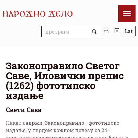
Законоправило Светог
Саве, Иловички препис
(1262) фототипско
издање
Свети Сава
Пакет садржи: Законоправило - фототипско
издање, у тврдом кожном повезу са 24–
каратном позлатом корица и књижног блока, у