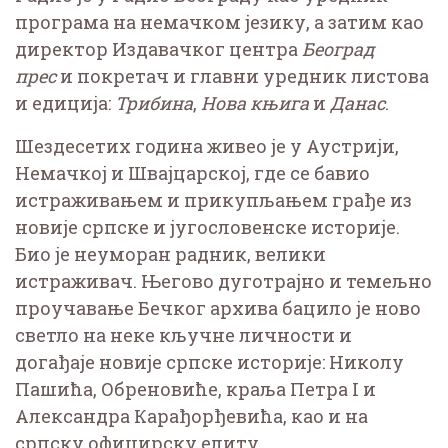
програма на немачком језику, а затим као
директор Издавачког центра
Београд
пре
с
и покретач и главни уредник листова
и едиција:
Трибина
,
Нова књига
и
Данас
.
Шездесетих година живео је у Аустрији,
Немачкој и Швајцарској, где се бавио
истраживањем и прикупљањем грађе из
новије српске и југословенске историје.
Био је неуморан радник, велики
истраживач. Његово дуготрајно и темељно
проучавање Бечког архива бацило је ново
светло на неке кључне личности и
догађаје новије српске историје: Николу
Пашића, Обреновиће, краља Петра I и
Александра Карађорђевића, као и на
српску официрску елиту.