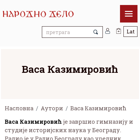
Васа Казимировић
Насловна
Аутори
Васа Казимировић
Васа Казимировић
је завршио гимназију и
студије историјских наука у Београду.
Радио је у Радио Београду као уредник