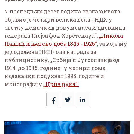
У последњих десет година свога живота
објавио је четири велика дела: „НДХ у
светлу немачких докумената и дневника
генерала Глејза фон Хорстенауа“,
„Никола
Пашић и његово доба 1845 - 1926“
, за које му
је додељена НИН- ова награда за
публицистику, „Србија и Југославија од
1914. до 1945. године“ у четири тома,
издавачки подухват 1995. године и
монографију
„Црна рука“.