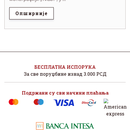
Опширније
БЕСПЛАТНА ИСПОРУКА
За све поруџбине изнад 3.000 РСД
Подржани су сви начини плаћања