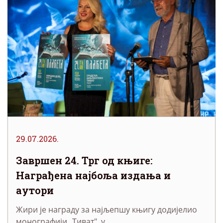
29.07.2026.
Завршен 24. Трг од књиге:
Награђена најбоља издања и
аутори
Жири је награду за најљепшу књигу додијелио
монографији „Тиват", у ...