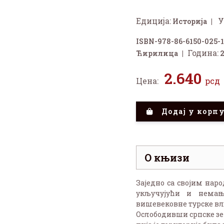
Едиција:
У
Историја
ISBN-978-86-6150-025-1
Година:
Ћирилица
2.640
Цена:
рсд
Додај у корп
О књизи
Заједно са својим наро
укључујући и немањ
вишевековне турске вл
Ослободивши српске зем