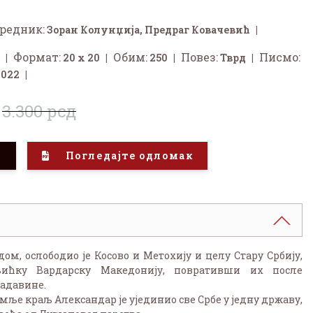
редник:
Зоран Колунџија
,
Предраг Ковачевић
Формат:
Обим:
Повез:
Писмо:
20 x 20
250
Тврд
2022
3.300 рсд
у
Погледајте одломак
дом, ослободио је Косово и Метохију и целу Стару Србију,
ићку Вардарску Македонију, повративши их после
адавине.
ље краљ Александар је ујединио све Србе у једну државу,