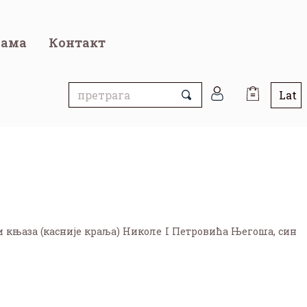
нама
Контакт
и књаза (касније краља) Николе I Петровића Његоша, син