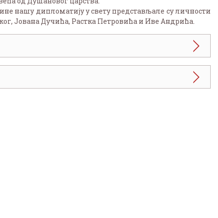
 већа од Душановог царства.
ине нашу дипломатију у свету представљале су личности
г, Јована Дучића, Растка Петровића и Иве Андрића.