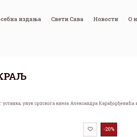
себна издања
Свети Сава
Новости
О 
 КРАЉ
 устанка, унук српскога кнеза Александра Карађорђевића 
-20%