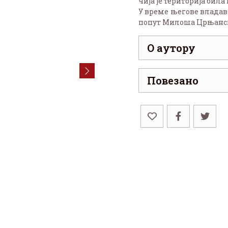
чија је територија била
У време његове владав
попут Милоша Црњанско
О аутору
Повезано