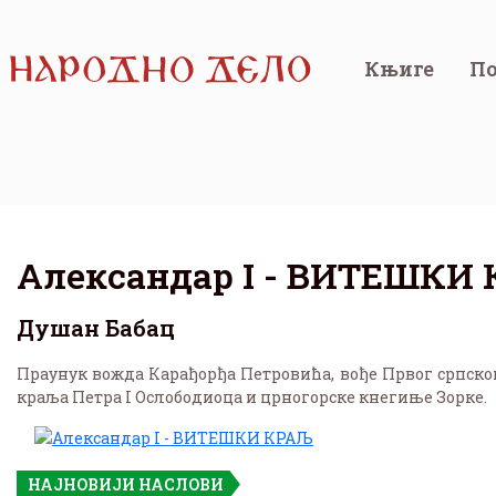
Књиге
По
Александар I - ВИТЕШКИ
Душан Бабац
Праунук вожда Карађорђа Петровића, вође Првог српског
краља Петра I Ослободиоца и црногорске кнегиње Зорке.
НАЈНОВИЈИ НАСЛОВИ