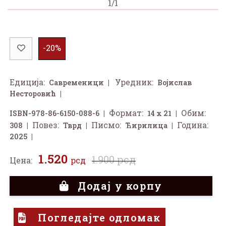
1/1
-20%
Едиција:
Уредник:
Савременици
Војислав
Несторовић
Формат:
Обим:
ISBN-978-86-6150-088-6
14 x 21
Повез:
Писмо:
Година:
308
Тврд
Ћирилица
2025
1.520
1.900 рсд
Цена:
рсд
Додај у корпу
Погледајте одломак